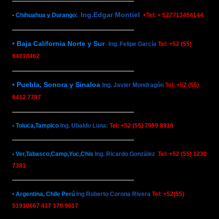
Ing.Edgar Montiel
• Chihuahua y Durango:
+Tel: + 527713454144
• Baja California Norte y Sur
Ing. Felipe García
Tel: +52 (55)
64810462
• Puebla, Sonora y Sinaloa
Ing. Javier Mondragón
Tel: +52 (55)
6412 7797
• Toluca,Tampico
Ing. Ubaldo Luna:
Tel: +52 (55) 7959 8916
• Ver,Tabasco,Camp,Yuc,Chis
Ing. Ricardo González
Tel: +52 (55) 1230
7381
•
Argentina, Chile Perú
Ing Roberto Corona Rivera
Tel: +52(55)
51910667 417 179 9617