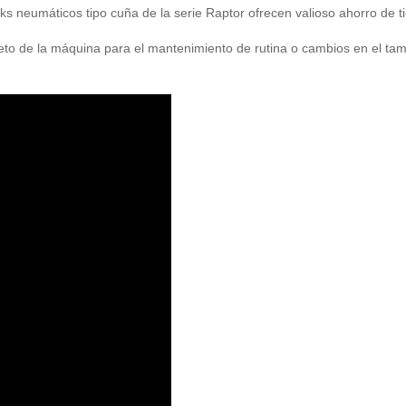
ks neumáticos tipo cuña de la serie Raptor ofrecen valioso ahorro de 
to de la máquina para el mantenimiento de rutina o cambios en el tama