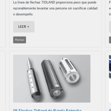
La línea de flechas TIDLAND proporciona peso que puede
F
razonablemente levantar una persona sin sacrificar calidad
e
o desempeño.
t
LEER +
Flechas
05 Flechas Tidland de Banda Estrecha
0