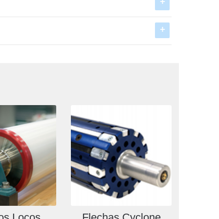
los Locos
Flechas Cyclone