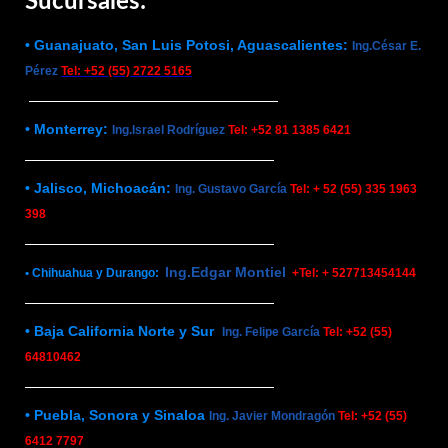
Sucursales:
• Guanajuato, San Luis Potosi, Aguascalientes:
Ing.César E.
Pérez
Tel: +52 (55) 2722 5165
• Monterrey:
Ing.Israel Rodríguez
Tel: +52 81 1385 6421
• Jalisco, Michoacán:
Ing. Gustavo García
Tel: + 52 (55) 335 1963
398
Ing.Edgar Montiel
• Chihuahua y Durango:
+Tel: + 527713454144
• Baja California Norte y Sur
Ing. Felipe García
Tel: +52 (55)
64810462
• Puebla, Sonora y Sinaloa
Ing. Javier Mondragón
Tel: +52 (55)
6412 7797