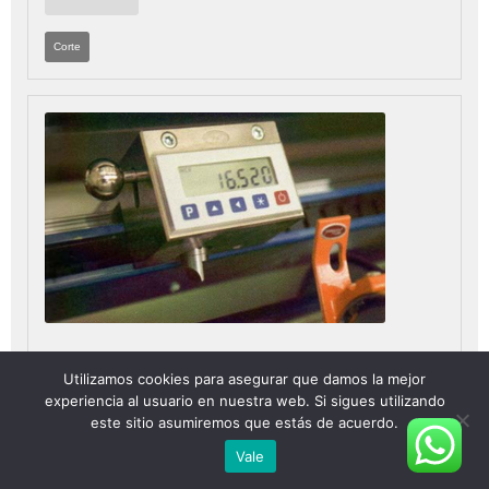
Corte
Sistema Posicionamiento Digital
Utilizamos cookies para asegurar que damos la mejor
para aumentar la productividad El sistema MSP provee el
experiencia al usuario en nuestra web. Si sigues utilizando
este sitio asumiremos que estás de acuerdo.
rendimiento que necesitas, con la facilidad de actualizaciones
a futuro.
Vale