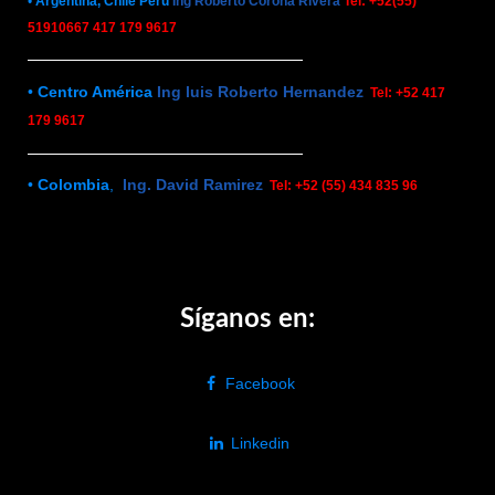
•
Argentina, Chile Perú
Ing Roberto Corona Rivera
Tel: +52(55)
51910667 417 179 9617
•
Centro América
Ing luis Roberto Hernandez
Tel: +52 417
179 9617
•
Colombia
,
Ing. David Ramirez
Tel: +52 (55) 434 835 96
Síganos en:
Facebook
Linkedin