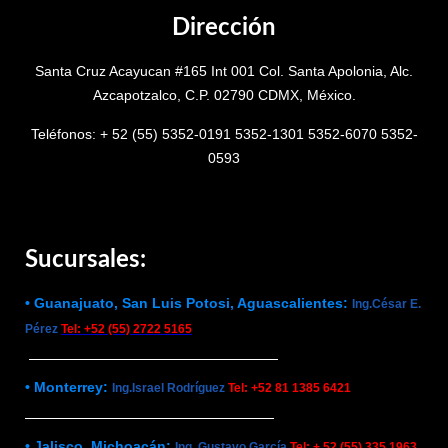
Dirección
Santa Cruz Acayucan #165 Int 001 Col. Santa Apolonia, Alc.
Azcapotzalco, C.P. 02790 CDMX, México.
Teléfonos: + 52 (55) 5352-0191 5352-1301 5352-6070 5352-
0593
Sucursales:
• Guanajuato, San Luis Potosi, Aguascalientes:
Ing.César E.
Pérez
Tel: +52 (55) 2722 5165
• Monterrey:
Ing.Israel Rodríguez
Tel: +52 81 1385 6421
• Jalisco, Michoacán:
Ing. Gustavo García
Tel: + 52 (55) 335 1963