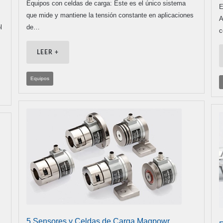
Equipos con celdas de carga: Este es el único sistema
E
que mide y mantiene la tensión constante en aplicaciones
A
l
de…
c
LEER +
Equipos
5 Sensores y Celdas de Carga Magpowr